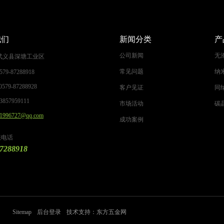
我们
新闻分类
产
公司新闻
无
武义县深塘工业区
常见问题
纳
579-87288918
0579-87288928
客户见证
同
3857959111
市场活动
碳
1996727@qq.com
成功案例
服电话
87288918
Sitemap
后台登录
技术支持：东方五金网